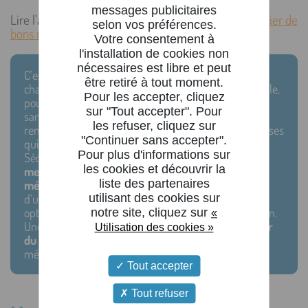
messages publicitaires
Lire l'article dédié aux
étudiants
:
comment bénéficier de
selon vos préférences.
bons remboursements sur mes frais de santé ?
Votre consentement à
l'installation de cookies non
nécessaires est libre et peut
C’est là qu’intervient la mutuelle : elle va prendre en
être retiré à tout moment.
charge les frais non remboursés par la Sécurité sociale,
Pour les accepter, cliquez
pour vous permettre de bénéficier d’une couverture
sur "Tout accepter". Pour
santé plus complète. En outre, elle permet de
les refuser, cliquez sur
rembourser le reste à charge des assurés (les dépenses
"Continuer sans accepter".
qui restent à la charge de l’assuré une fois la part
Pour plus d'informations sur
Sécurité sociale déduite). Ainsi, vous
obtiendrez de
les cookies et découvrir la
meilleurs remboursements lors de consultations
liste des partenaires
médicales
chez votre médecin traitant par exemple,
utilisant des cookies sur
d’une prise en charge plus élevée sur vos frais en
optique, en dentaire ou encore en cas d’hospitalisation.
notre site, cliquez sur
«
Une mutuelle vous permet
également de bénéficier
Utilisation des cookies »
du tiers payant
, afin d’éviter d’avancer les frais
médicaux.
Tout accepter
Tout refuser