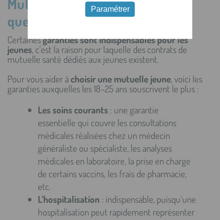
Mutuelle pour les 18-25 ans :
Paramétrer
quelles garanties souscrire ?
Certaines
garanties sont indispensables pour les
jeunes
, c’est la raison pour laquelle des contrats de
mutuelle santé dédiés aux jeunes existent.
Pour vous aider à
choisir une mutuelle jeune
, voici les
garanties auxquelles les 18-25 ans souscrivent le plus :
Les soins courants
: une garantie
essentielle qui couvre les consultations
médicales réalisées chez un médecin
généraliste ou spécialiste, les analyses
médicales en laboratoire, la prise en charge
de certains vaccins, les frais de pharmacie,
etc.
L’hospitalisation
: indispensable, puisqu’une
hospitalisation peut rapidement représenter