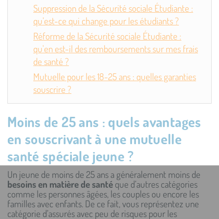
Suppression de la Sécurité sociale Étudiante :
qu’est-ce qui change pour les étudiants ?
Réforme de la Sécurité sociale Étudiante :
qu'en est-il des remboursements sur mes frais
de santé ?
Mutuelle pour les 18-25 ans : quelles garanties
souscrire ?
Moins de 25 ans : quels avantages
en souscrivant à une mutuelle
santé spéciale jeune ?
Un jeune de moins de 25 ans a généralement moins de
besoins en matière de santé
que d’autres catégories
comme les personnes âgées, les couples ou encore les
familles avec enfants. De ce fait, vous représentez une
catégorie d’assurés avec peu de risques pour les