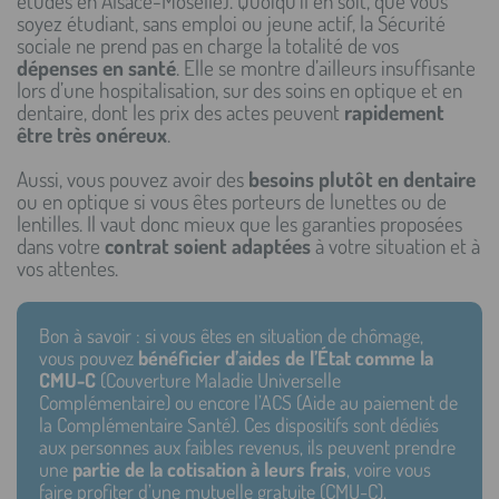
études en Alsace-Moselle). Quoiqu’il en soit, que vous
soyez étudiant, sans emploi ou jeune actif, la Sécurité
sociale ne prend pas en charge la totalité de vos
dépenses en santé
. Elle se montre d’ailleurs insuffisante
lors d’une hospitalisation, sur des soins en optique et en
dentaire, dont les prix des actes peuvent
rapidement
être très onéreux
.
Aussi, vous pouvez avoir des
besoins plutôt en dentaire
ou en optique si vous êtes porteurs de lunettes ou de
lentilles. Il vaut donc mieux que les garanties proposées
dans votre
contrat soient adaptées
à votre situation et à
vos attentes.
Bon à savoir : si vous êtes en situation de chômage,
vous pouvez
bénéficier d’aides de l’État comme la
CMU-C
(Couverture Maladie Universelle
Complémentaire) ou encore l’ACS (Aide au paiement de
la Complémentaire Santé). Ces dispositifs sont dédiés
aux personnes aux faibles revenus, ils peuvent prendre
une
partie de la cotisation à leurs frais
, voire vous
faire profiter d’une mutuelle gratuite (CMU-C).