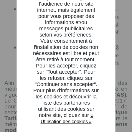
horaires du cabinet,
l’audience de notre site
Le médecin conventionné de secteur 2
qui
internet, mais également
pratique des honoraires libres, et donc, des
pour vous proposer des
informations et/ou
dépassements de façon permanente. Il est
messages publicitaires
cependant invité à les appliquer avec tact et
selon vos préférences.
mesure,
Votre consentement à
Le médecin non conventionné de secteur 3
l'installation de cookies non
nécessaires est libre et peut
qui n’a pas adhéré à la convention qui pratique
être retiré à tout moment.
des tarifs libres et des dépassements
Pour les accepter, cliquez
d’honoraires souvent excessifs.
sur "Tout accepter". Pour
les refuser, cliquez sur
Afin d’encadrer les pratiques tarifaires des
"Continuer sans accepter".
médecins de secteur 2, en 2013 est entré en
Pour plus d'informations sur
vigueur
le Contrat d’Accès aux Soins (CAS).
les cookies et découvrir la
Le CAS a été remplacé par l’Optam en 2017,
liste des partenaires
pour désigner le praticien conventionné de
utilisant des cookies sur
secteur 2 qui a adhéré à
l’Option de Pratique
notre site, cliquez sur
«
Tarifaire Maîtrisée
. L’objectif reste toujours le
Utilisation des cookies »
même :
fixer des tarifs de dépassements
modérés.