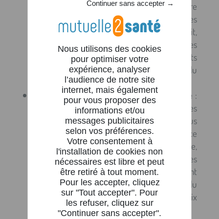
X
l’habitat, la pollution ou encore
l’environnement de travail ne sont pas les
mêmes selon votre région d’habitation. De fait,
les risques qui impactent la santé des
Nous utilisons des cookies
habitants varient. Ainsi, les tarifs des contrats
pour optimiser votre
santé sont disparates sur l’ensemble du
expérience, analyser
l’audience de notre site
territoire français.
internet, mais également
Le
régime obligatoire de Sécurité Sociale
:
pour vous proposer des
les tarifs des mutuelles qui couvrent des
informations et/ou
assurés en Alsace-Moselle sont plus
messages publicitaires
selon vos préférences.
abordables que le reste du territoire. C’est ce
Votre consentement à
qu’on appelle le régime local d’Alsace-Moselle,
l'installation de cookies non
qui s’oppose au régime général. Les
nécessaires est libre et peut
remboursements de la Sécurité Sociale sont
être retiré à tout moment.
Pour les accepter, cliquez
plus importants, offrant aux bénéficiaires du
sur "Tout accepter". Pour
régime local l’accès à des mutuelles à des prix
les refuser, cliquez sur
plus compétitifs.
"Continuer sans accepter".